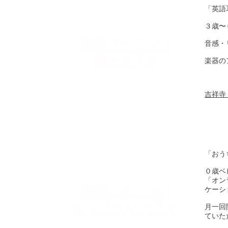
「英語
３歳〜
英語リトミック
​音感
園児クラス
​楽器
吉祥寺 St
「おう
０歳ベ
「オン
英語リトミック
ケーシ
​オンラインクラス
月一回
ていた