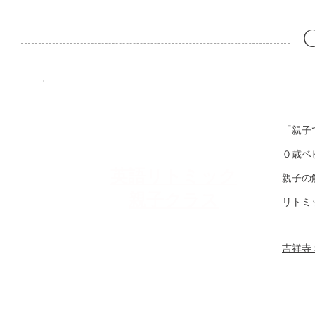
C
「親子
０歳ベ
英語リトミック
親子の
親子クラス
リトミ
吉祥寺 St